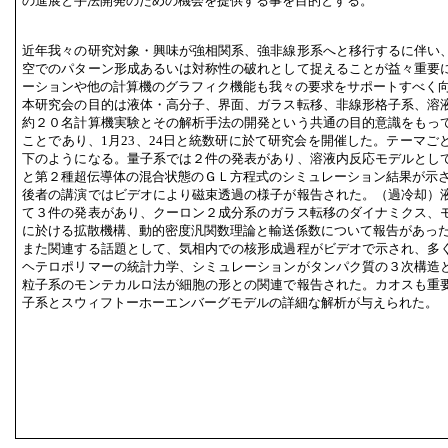
の進展と手法開発のための機会を提供する事を目的とする。
近年我々の研究対象・興味が強相関系、強非線形系へと移行するに伴い
空でのパターン形成あるいは対称性の破れとして捉えることが益々重要
ーションや他の計算機のグラフィク機能も我々の要求をサポートすべく
本研究会の目的は液体・高分子、界面、ガラス転移、非線形格子系、溶
約２０名計算機実験とその解析手法の開発という共通の目的意識をもっ
ことであり、1月23、24日と統数研に於て研究会を開催した。テーマご
下のようになる。量子系では２件の発表があり、溶液内反応モデルとし
と第２種超伝導体の混合状態のＧＬ方程式のシミュレーション結果が示
後者の講演ではビデオにより磁束透過の様子が報告された。（過冷却）
て３件の発表があり、クーロン２成分系のガラス転移のダイナミクス、
に於ける拡散機構、動的密度汎関数理論と輸送係数について報告があっ
また関連する話題として、気相内での核形成過程がビデオで示され、多
ヘテロポリマーの統計力学、シミュレーションがタンパク質の３次構造
粒子系のモンテカルロ法が細胞の形との関連で報告された。カオスも重
子系とスウィフトーホーエンバーグモデルの詳細な解析が与えられた。