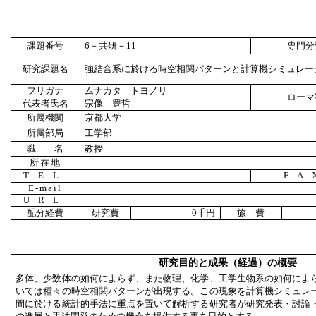
課題番号
6
－共研－
11
専門分
研究課題名
強結合系に於ける時空相関パターンと計算機シミュレー
フリガナ
ムナカタ トヨノリ
ローマ
代表者氏名
宗像 豊哲
所属機関
京都大学
所属部局
工学部
職 名
教授
所在地
TEL
FA
E-mail
URL
配分経費
研究費
0
千円
旅 費
研究目的と成果（経過）の概要
多体、少数体の如何によらず、また物理、化学、工学生物系の如何によ
いては種々の時空相関パターンが出現する。この現象を計算機シミュレ
間に於ける統計的手法に重点を置いて解析する研究者が研究発表・討論