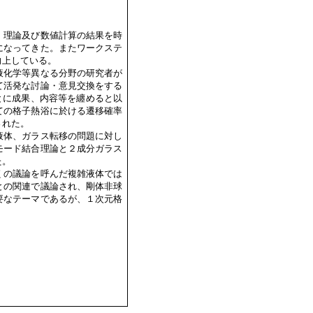
、理論及び数値計算の結果を時
になってきた。またワークステ
向上している。
液化学等異なる分野の研究者が
て活発な討論・意見交換をする
とに成果、内容等を纏めると以
ての格子熱浴に於ける遷移確率
された。
液体、ガラス転移の問題に対し
モード結合理論と２成分ガラス
た。
くの議論を呼んだ複雑液体では
との関連で議論され、剛体非球
要なテーマであるが、１次元格