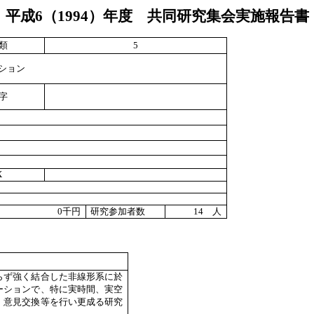
平成
6
（
1994
）年度 共同研究集会実施報告書
類
5
ション
字
X
0
千円
研究参加者数
14
人
らず強く結合した非線形系に於
ーションで、特に実時間、実空
・意見交換等を行い更成る研究