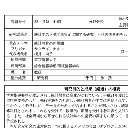
統計
課題番号
22
－共研－
4105
分野分類
主要
研究課題名
統計学の入試問題策定に関する研究 ～諸外国事例をも
重点テーマ
統計教育の新展開
フリガナ
サクライ ナオコ
ロ
代表者氏名
櫻井 尚子
所属機関
東京情報大学
所属部局
総合情報学部 環境情報学科
職 名
教授
配分経費
研究費
0
千円
旅 費
研究目的と成果（経過）の概要
学習指導要領が改訂され，統計教育に変化が訪れている．平成21年度に
習指導要領のもと，先行実施を含む新しい統計教育がすでに開始されてい
生から，「数学I」に「データの分析」が含まれることが明示され，統
修科目とされる．これらを受けて，段階的に影響を受ける教科書や入試
る．また，社会現場から寄せられる統計学への需要の高まりに沿って，
予想される．
本研究が研究の主対象の一つに据えるアメリカでは, APプログラム(Advanced P