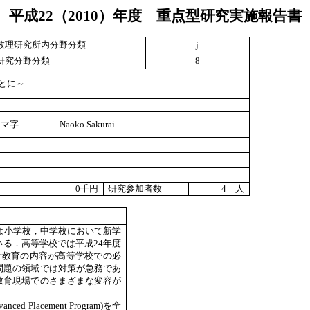
平成
22
（
2010
）年度 重点型研究実施報告書
数理研究所内分野分類
j
研究分野分類
8
とに～
ーマ字
Naoko Sakurai
0
千円
研究参加者数
4
人
は小学校，中学校において新学
る．高等学校では平成24年度
計教育の内容が高等学校での必
問題の領域では対策が急務であ
教育現場でのさまざまな変容が
lacement Program)を全