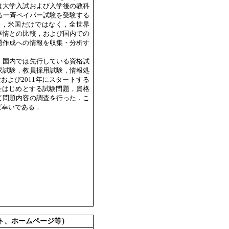
は大学入試および入学後の教科
ばれる一斉ペイパー試験を受験する
験については，米国だけではなく，全世界
事情との比較，および国内での
題作成への情報を収集・分析す
，国内では先行している資格試
家試験，教員採用試験，情報処
および2011年にスタートする
IB をはじめとする試験問題，資格
て問題内容の調査を行った．こ
ば幸いである．
ト、ホームページ等）