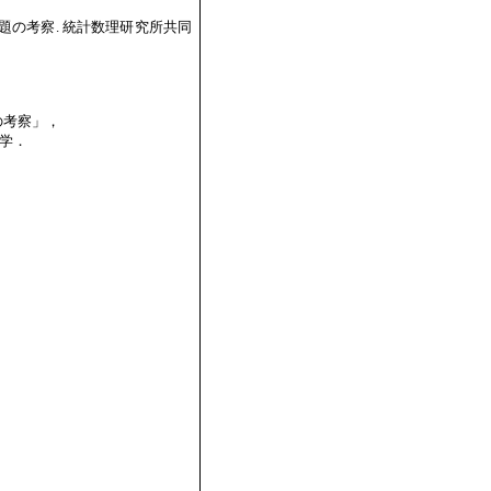
問題の考察. 統計数理研究所共同
の考察」，
大学．