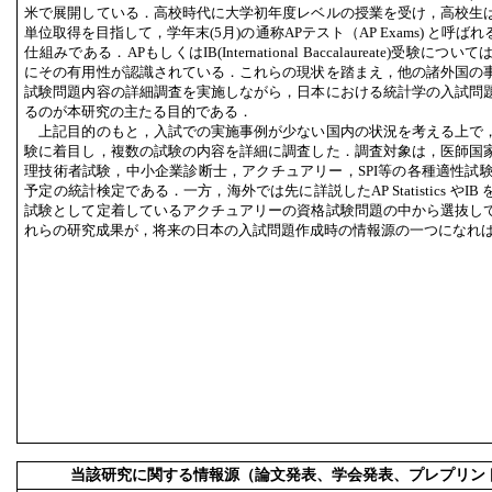
米で展開している．高校時代に大学初年度レベルの授業を受け，高校生
単位取得を目指して，学年末(5月)の通称APテスト（AP Exams) と呼
仕組みである．APもしくはIB(International Baccalaureate)受
にその有用性が認識されている．これらの現状を踏まえ，他の諸外国の
試験問題内容の詳細調査を実施しながら，日本における統計学の入試問
るのが本研究の主たる目的である．
上記目的のもと，入試での実施事例が少ない国内の状況を考える上で
験に着目し，複数の試験の内容を詳細に調査した．調査対象は，医師国
理技術者試験，中小企業診断士，アクチュアリー，SPI等の各種適性試験
予定の統計検定である．一方，海外では先に詳説したAP Statistics や
試験として定着しているアクチュアリーの資格試験問題の中から選抜し
れらの研究成果が，将来の日本の入試問題作成時の情報源の一つになれ
当該研究に関する情報源（論文発表、学会発表、プレプリン