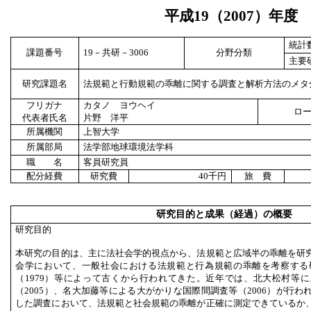
平成
19
（
2007
）年度
統計
課題番号
19
－共研－
3006
分野分類
主要
研究課題名
法規範と行動規範の乖離に関する調査と解析方法のメタ
フリガナ
カタノ ヨウヘイ
ロ
代表者氏名
片野 洋平
所属機関
上智大学
所属部局
法学部地球環境法学科
職 名
客員研究員
配分経費
研究費
40
千円
旅 費
研究目的と成果（経過）の概要
研究目的
本研究の目的は、主に法社会学的視点から、法規範と広域半の乖離を研
会学において、一般社会における法規範と行為規範の乖離を考察する研
（1979）等によって古くから行われてきた。近年では、北大松村等
（2005）、名大加藤等による大がかりな国際間調査等（2006）が行
した調査において、法規範と社会規範の乖離が正確に測定できているか