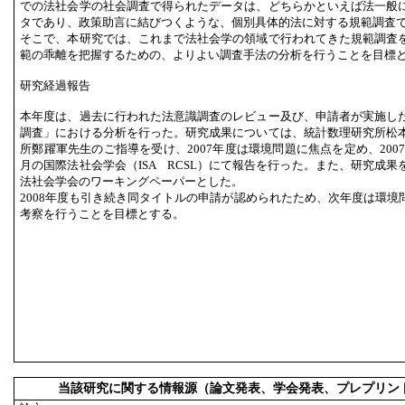
での法社会学の社会調査で得られたデータは、どちらかといえば法一般
タであり、政策助言に結びつくような、個別具体的法に対する規範調査
そこで、本研究では、これまで法社会学の領域で行われてきた規範調査
範の乖離を把握するための、よりよい調査手法の分析を行うことを目標
研究経過報告
本年度は、過去に行われた法意識調査のレビュー及び、申請者が実施し
調査」における分析を行った。研究成果については、統計数理研究所松
所鄭躍軍先生のご指導を受け、2007年度は環境問題に焦点を定め、2007
月の国際法社会学会（ISA RCSL）にて報告を行った。また、研究成
法社会学会のワーキングペーパーとした。
2008年度も引き続き同タイトルの申請が認められたため、次年度は環境
考察を行うことを目標とする。
当該研究に関する情報源（論文発表、学会発表、プレプリン