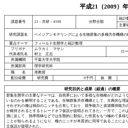
平成
21
（
2009
）
統計
課題番号
21
－共研－
4109
分野分類
主要
研究課題名
ベイジアンモデリングによる生物群集の多種共存機構の
重点テーマ
フィールド生態学と統計数理
フリガナ
ムラカミ マサシ
ロ
代表者氏名
村上 正志
所属機関
千葉大学大学院
所属部局
理学研究科
職 名
准教授
配分経費
研究費
0
千円
旅 費
研究目的と成果（経過）の概要
群集生態学の主要なテーマは、自然界において多様な生物種がどのよう
いるのかを解明することである。生物群集共存機構として、古典的な理
それぞれの種は独自のニッチを占有しており、競争能力と資源獲得能力
が維持されるとするトレードオフ仮説が提唱されてきた。一方で、この
測に反して、熱帯雨林などでは生態的に類似した性質をもつ極めて多様
ことが知られるようになり、種のニッチが本質的に同等であることによ
立仮説が提唱された。