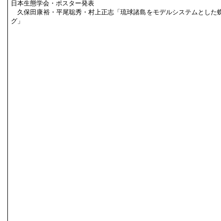
日本生態学会・ポスター発表
久保田康裕・平尾聡秀・村上正志「琉球諸島をモデルシステムとした
グ」