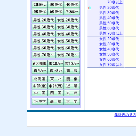
70歳以上
男性 20歳代
男性 30歳代
男性 40歳代
男性 50歳代
男性 60歳代
男性 70歳以上
女性 20歳代
女性 30歳代
女性 40歳代
女性 50歳代
女性 60歳代
女性 70歳以上
集計表の見