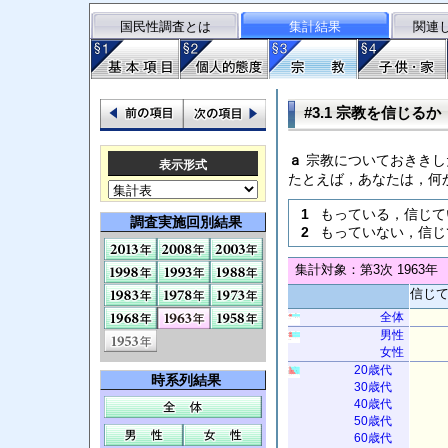
国民性調査とは
集計結果
関連
#3.1 宗教を信じるか
ａ
宗教についておききし
表示形式
たとえば，あなたは，何
1
もっている，信じて
調査実施回別結果
2
もっていない，信
集計対象：第3次 1963年
信じ
全体
男性
女性
20歳代
時系列結果
30歳代
40歳代
50歳代
60歳代