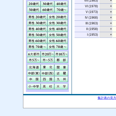
VII (1983)
×
VI (1978)
×
V (1973)
×
IV (1968)
×
III (1963)
×
II (1958)
×
I (1953)
×
集計表の見