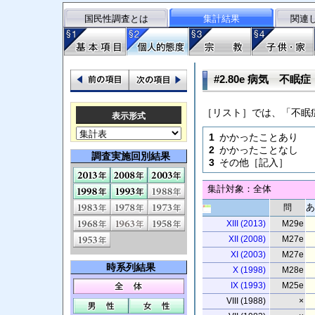
国民性調査とは
集計結果
関連
#2.80e 病気 不眠症
［リスト］では、「不眠
表示形式
1
かかったことあり
2
かかったことなし
調査実施回別結果
3
その他［記入］
集計対象：全体
あ
問
XIII (2013)
M29e
XII (2008)
M27e
XI (2003)
M27e
時系列結果
X (1998)
M28e
IX (1993)
M25e
VIII (1988)
×